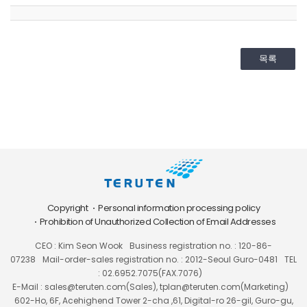
목록
Copyright
Personal information processing policy
Prohibition of Unauthorized Collection of Email Addresses
CEO : Kim Seon Wook
Business registration no. : 120-86-
07238
Mail-order-sales registration no. : 2012-Seoul Guro-0481
TEL
: 02.6952.7075(FAX.7076)
E-Mail : sales@teruten.com(Sales), tplan@teruten.com(Marketing)
602-Ho, 6F, Acehighend Tower 2-cha ,61, Digital-ro 26-gil, Guro-gu,