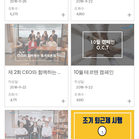
2018-11-26
2018-11-22
조회수 :
조회수 :
5,273
4,950


제 2회 CEO와 함께하는 독서토론회
10월 테르텐 캠페인
작성일 :
작성일 :
2018-11-22
2018-11-22
조회수 :
조회수 :
4,771
4,910

