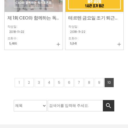
제 1회 CEO와 함께하는 독서토론회
테르텐 금요일 조기 퇴근제 시행
작성일 :
작성일 :
2018-11-22
2018-11-22
조회수 :
조회수 :
5,486
5,841


1
2
3
4
5
6
7
8
9
10
