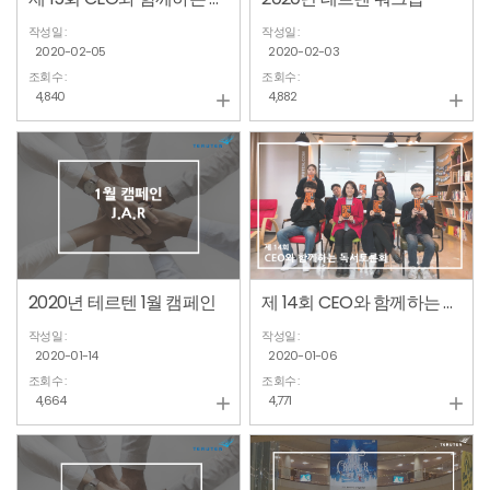
작성일 :
작성일 :
2020-02-05
2020-02-03
조회수 :
조회수 :
4,840
4,882


2020년 테르텐 1월 캠페인
제 14회 CEO와 함께하는 독서토론회
작성일 :
작성일 :
2020-01-14
2020-01-06
조회수 :
조회수 :
4,664
4,771

