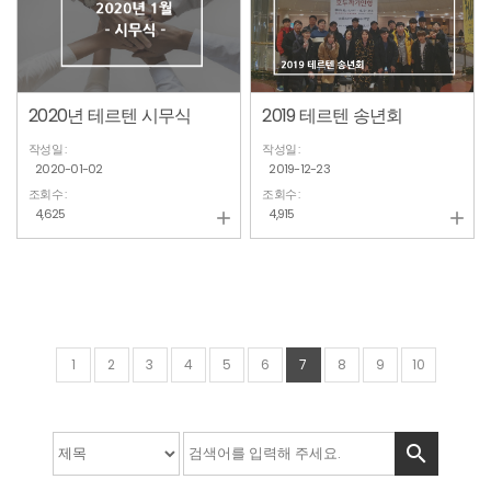
2020년 테르텐 시무식
2019 테르텐 송년회
작성일 :
작성일 :
2020-01-02
2019-12-23
조회수 :
조회수 :
4,625
4,915


1
2
3
4
5
6
7
8
9
10
