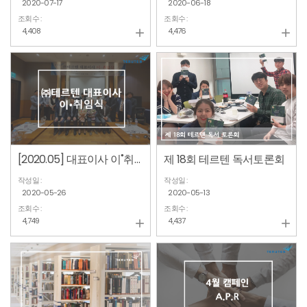
2020-07-17
2020-06-18
조회수 :
조회수 :
4,408
4,476


[2020.05] 대표이사 이˚취임식 현장
제 18회 테르텐 독서토론회
작성일 :
작성일 :
2020-05-26
2020-05-13
조회수 :
조회수 :
4,749
4,437

