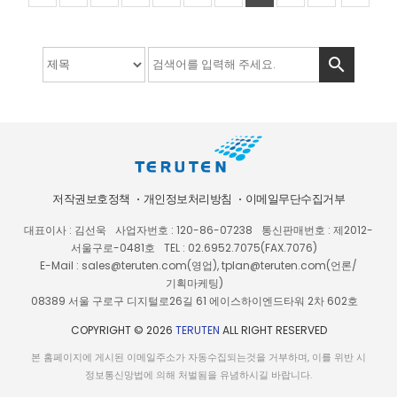

저작권보호정책
개인정보처리방침
이메일무단수집거부
대표이사 : 김선욱
사업자번호 : 120-86-07238
통신판매번호 : 제2012-
서울구로-0481호
TEL : 02.6952.7075(FAX.7076)
E-Mail : sales@teruten.com(영업), tplan@teruten.com(언론/
기획마케팅)
08389 서울 구로구 디지털로26길 61 에이스하이엔드타워 2차 602호
COPYRIGHT © 2026
TERUTEN
ALL RIGHT RESERVED
본 홈페이지에 게시된 이메일주소가 자동수집되는것을 거부하며, 이를 위반 시
정보통신망법에 의해 처벌됨을 유념하시길 바랍니다.