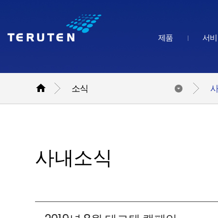
제품
서비

소식
사내소식