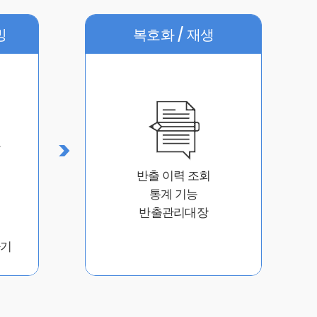
밍
복호화 / 재생
반출 이력 조회
통계 기능
반출관리대장
파기