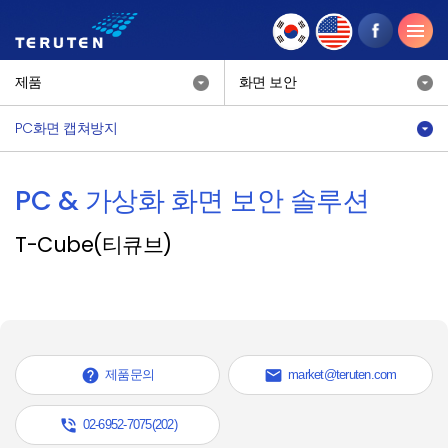
제품
화면 보안
PC화면 캡쳐방지
PC & 가상화 화면 보안 솔루션
T-Cube(티큐브)


제품문의
market@teruten.com

02-6952-7075(202)