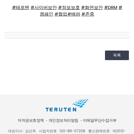
#테르텐
#사이버보안
#정보보호
#화면보안
#DRM
#
캠페인
#협업
#배려
#존중
목록
저작권보호정책
개인정보처리방침
이메일무단수집거부
대표이사 : 김선욱
사업자번호 : 120-86-07238
통신판매번호 : 제2012-