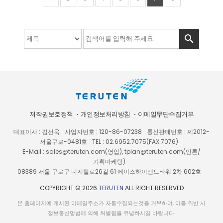

저작권보호정책
개인정보처리방침
이메일무단수집거부
대표이사 : 김선욱
사업자번호 : 120-86-07238
통신판매번호 : 제2012-
서울구로-0481호
TEL : 02.6952.7075(FAX.7076)
E-Mail : sales@teruten.com(영업), tplan@teruten.com(언론/
기획마케팅)
08389 서울 구로구 디지털로26길 61 에이스하이엔드타워 2차 602호
COPYRIGHT © 2026
TERUTEN
ALL RIGHT RESERVED
본 홈페이지에 게시된 이메일주소가 자동수집되는것을 거부하며, 이를 위반 시
정보통신망법에 의해 처벌됨을 유념하시길 바랍니다.