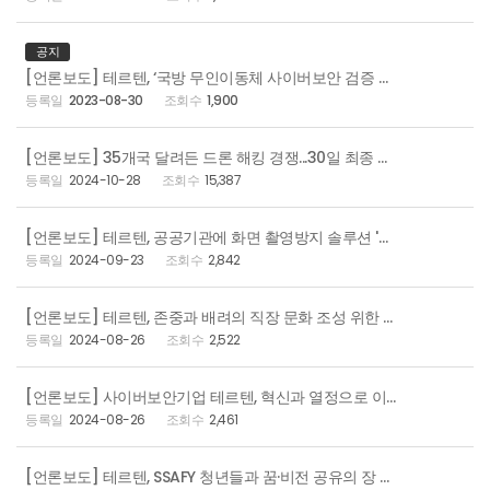
공지
[언론보도] 테르텐, ‘국방 무인이동체 사이버보안 검증 및 시험환경 개발’ 연구과제 협약 체결
2023-08-30
1,900
[언론보도] 35개국 달려든 드론 해킹 경쟁...30일 최종 승자 결정
2024-10-28
15,387
[언론보도] 테르텐, 공공기관에 화면 촬영방지 솔루션 '캠큐브' 공급
2024-09-23
2,842
[언론보도] 테르텐, 존중과 배려의 직장 문화 조성 위한 여직원 간담회 열어
2024-08-26
2,522
[언론보도] 사이버보안기업 테르텐, 혁신과 열정으로 이룬 창립 24주년 기념 행사 개최
2024-08-26
2,461
[언론보도] 테르텐, SSAFY 청년들과 꿈·비전 공유의 장 마련