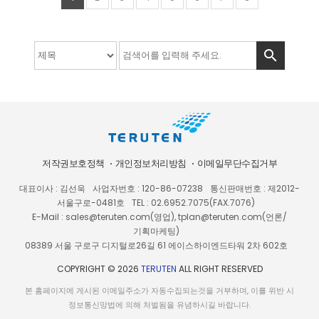

저작권보호정책
개인정보처리방침
이메일무단수집거부
대표이사 : 김선욱
사업자번호 : 120-86-07238
통신판매번호 : 제2012-
서울구로-0481호
TEL : 02.6952.7075(FAX.7076)
E-Mail : sales@teruten.com(영업), tplan@teruten.com(언론/
기획마케팅)
08389 서울 구로구 디지털로26길 61 에이스하이엔드타워 2차 602호
COPYRIGHT © 2026
TERUTEN
ALL RIGHT RESERVED
본 홈페이지에 게시된 이메일주소가 자동수집되는것을 거부하며, 이를 위반 시
정보통신망법에 의해 처벌됨을 유념하시길 바랍니다.